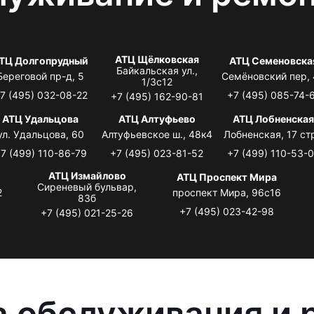
АТЦ Щёлковская
ТЦ Долгопрудный
АТЦ Семеновска
Байкальская ул.,
Береговой пр-д, 5
Семёновский пер,
1/3с12
7 (495) 032-08-22
+7 (495) 085-74-
+7 (495) 162-90-81
АТЦ Удальцова
АТЦ Алтуфьево
АТЦ Лобненска
ул. Удальцова, 60
Алтуфьевское ш., 48к4
Лобненская, 17 стр
7 (499) 110-86-79
+7 (495) 023-81-52
+7 (499) 110-53-
АТЦ Измайлово
АТЦ Проспект Мира
Сиреневый бульвар,
2
проспект Мира, 96с16
83б
+7 (495) 023-42-98
+7 (495) 021-25-26
 обслуживания и 