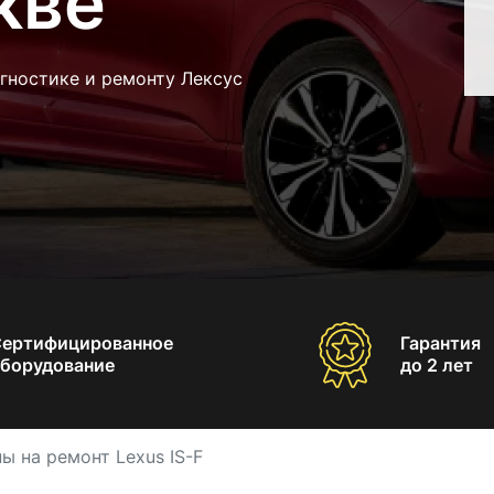
кве
гностике и ремонту Лексус
Сертифицированное
Гарантия
борудование
до 2 лет
ы на ремонт Lexus IS-F