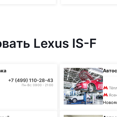
вать Lexus IS-F
вка
Автос
+7 (499) 110-28-43
Пн-Вс: 09:00 - 21:00
Тёп
Ясе
Новояс