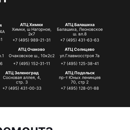
АТЦ Химки
АТЦ Балашиха
я
Химки, ш Нагорное,
Балашиха, Леоновское
 4А
2к7
ш. вл.8
61
+7 (495) 989-21-31
+7 (495) 431-63-63
я
АТЦ Очаково
АТЦ Солнцево
.1
Очаковское ш., 10к2с2
ул.Главмосстроя 7а
06
+7 (495) 152-31-11
+7 (495) 125-38-41
АТЦ Зеленоград
АТЦ Подольск
Сосновая аллея, 4,
пр-т Юных ленинцев
стр. 3
70, стр 2
+7 (495) 431-00-33
+7 (495) 128-01-88
ремонта