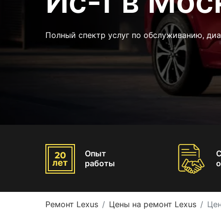
Ис-f в Мос
Полный спектр услуг по обслуживанию, диа
Опыт
работы
о
Ремонт Lexus
Цены на ремонт Lexus
Цен