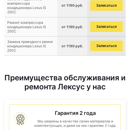
компрессора
от 1190 руб.
Записаться
кондиционера Lexus IS
250C
Ремонт компрессора
кондиционера Lexus IS
от 1190 руб.
Записаться
250C
Замена приводного ремня
кондиционера Lexus IS
от 1190 руб.
Записаться
250C
Преимущества обслуживания и
ремонта Лексус у нас
Гарантия 2 года
Мы уверены в качестве своих материалов и
комплектующих, и даем на них гарантию 2 года.