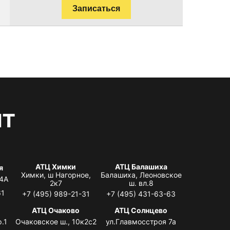
Записаться
нт
АТЦ Химки
АТЦ Балашиха
я
Химки, ш Нагорное,
Балашиха, Леоновское
 4А
2к7
ш. вл.8
61
+7 (495) 989-21-31
+7 (495) 431-63-63
я
АТЦ Очаково
АТЦ Солнцево
.1
Очаковское ш., 10к2с2
ул.Главмосстроя 7а