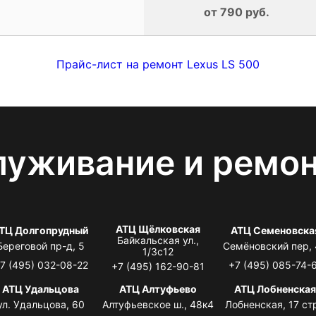
от 790 руб.
Прайс-лист на ремонт Lexus LS 500
луживание и ремо
АТЦ Щёлковская
ТЦ Долгопрудный
АТЦ Семеновска
Байкальская ул.,
Береговой пр-д, 5
Семёновский пер,
1/3с12
7 (495) 032-08-22
+7 (495) 085-74-
+7 (495) 162-90-81
АТЦ Удальцова
АТЦ Алтуфьево
АТЦ Лобненска
ул. Удальцова, 60
Алтуфьевское ш., 48к4
Лобненская, 17 стр