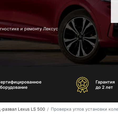
гностике и ремонту Лексус
Сертифицированное
Гарантия
борудование
до 2 лет
-развал Lexus LS 500
Проверка углов установки коле