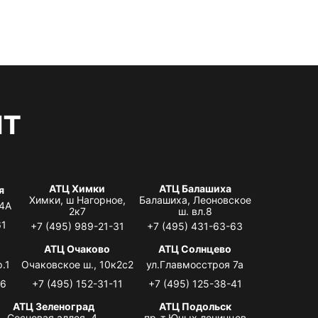
нт
АТЦ Химки
АТЦ Балашиха
я
Химки, ш Нагорное,
Балашиха, Леоновское
 4А
2к7
ш. вл.8
61
+7 (495) 989-21-31
+7 (495) 431-63-63
я
АТЦ Очаково
АТЦ Солнцево
.1
Очаковское ш., 10к2с2
ул.Главмосстроя 7а
06
+7 (495) 152-31-11
+7 (495) 125-38-41
АТЦ Зеленоград
АТЦ Подольск
Сосновая аллея, 4,
пр-т Юных ленинцев