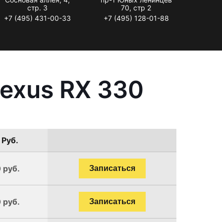
стр. 3
70, стр 2
+7 (495) 431-00-33
+7 (495) 128-01-88
exus RX 330
 Руб.
 руб.
Записаться
 руб.
Записаться