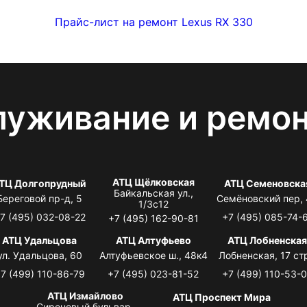
Прайс-лист на ремонт Lexus RX 330
луживание и ремо
АТЦ Щёлковская
ТЦ Долгопрудный
АТЦ Семеновска
Байкальская ул.,
Береговой пр-д, 5
Семёновский пер,
1/3с12
7 (495) 032-08-22
+7 (495) 085-74-
+7 (495) 162-90-81
АТЦ Удальцова
АТЦ Алтуфьево
АТЦ Лобненска
ул. Удальцова, 60
Алтуфьевское ш., 48к4
Лобненская, 17 стр
7 (499) 110-86-79
+7 (495) 023-81-52
+7 (499) 110-53-
АТЦ Измайлово
АТЦ Проспект Мира
Сиреневый бульвар,