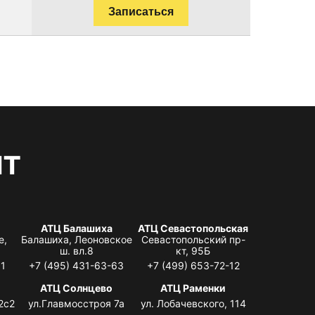
Записаться
нт
АТЦ Балашиха
АТЦ Севастопольская
е,
Балашиха, Леоновское
Севастопольский пр-
ш. вл.8
кт, 95Б
31
+7 (495) 431-63-63
+7 (499) 653-72-12
АТЦ Солнцево
АТЦ Раменки
2с2
ул.Главмосстроя 7а
ул. Лобачевского, 114