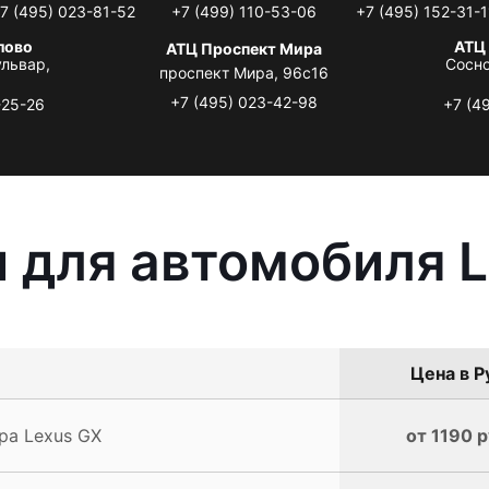
7 (495) 023-81-52
+7 (499) 110-53-06
+7 (495) 152-31-1
лово
АТЦ
АТЦ Проспект Мира
львар,
Сосно
проспект Мира, 96с16
+7 (495) 023-42-98
-25-26
+7 (4
 для автомобиля 
Цена в Р
ра Lexus GX
от 1190 р