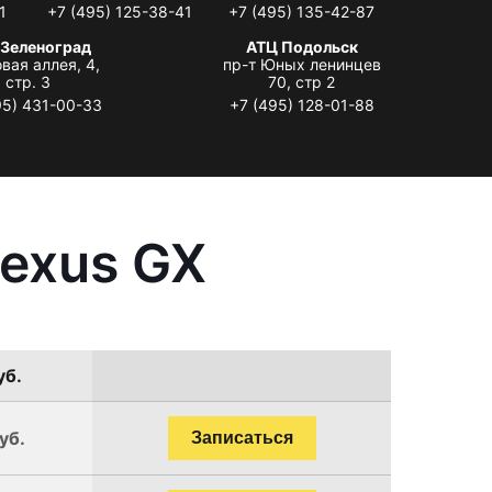
1
+7 (495) 125-38-41
+7 (495) 135-42-87
 Зеленоград
АТЦ Подольск
вая аллея, 4,
пр-т Юных ленинцев
стр. 3
70, стр 2
95) 431-00-33
+7 (495) 128-01-88
Lexus GX
уб.
уб.
Записаться