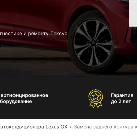
гностике и ремонту Лексус
Сертифицированное
Гарантия
борудование
до 2 лет
автокондиционера Lexus GX
Замена заднего контура 