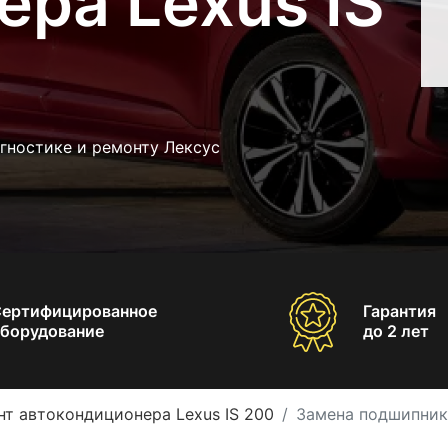
ра Lexus IS
гностике и ремонту Лексус
Сертифицированное
Гарантия
борудование
до 2 лет
нт автокондиционера Lexus IS 200
Замена подшипник