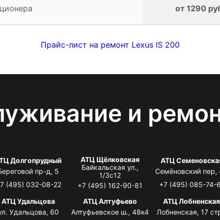
иционера
от 1290 ру
Прайс-лист на ремонт Lexus IS 200
луживание и ремо
АТЦ Щёлковская
ТЦ Долгопрудный
АТЦ Семеновска
Байкальская ул.,
Береговой пр-д, 5
Семёновский пер,
1/3с12
7 (495) 032-08-22
+7 (495) 085-74-
+7 (495) 162-90-81
АТЦ Удальцова
АТЦ Алтуфьево
АТЦ Лобненска
ул. Удальцова, 60
Алтуфьевское ш., 48к4
Лобненская, 17 стр