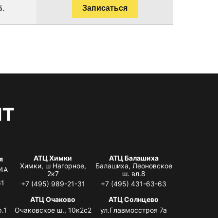
б.
Записаться
нт
АТЦ Химки
АТЦ Балашиха
я
Химки, ш Нагорное,
Балашиха, Леоновское
 4А
2к7
ш. вл.8
61
+7 (495) 989-21-31
+7 (495) 431-63-63
я
АТЦ Очаково
АТЦ Солнцево
.1
Очаковское ш., 10к2с2
ул.Главмосстроя 7а