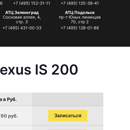
06
+7 (495) 152-31-11
+7 (495) 125-38-41
АТЦ Зеленоград
АТЦ Подольск
Сосновая аллея, 4,
пр-т Юных ленинцев
стр. 3
70, стр 2
+7 (495) 431-00-33
+7 (495) 128-01-88
exus IS 200
 в Руб.
190 руб.
Записаться