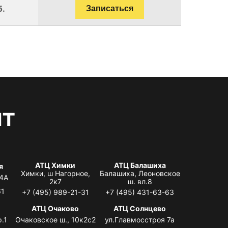
б.
Записаться
нт
АТЦ Химки
АТЦ Балашиха
я
Химки, ш Нагорное,
Балашиха, Леоновское
 4А
2к7
ш. вл.8
61
+7 (495) 989-21-31
+7 (495) 431-63-63
я
АТЦ Очаково
АТЦ Солнцево
.1
Очаковское ш., 10к2с2
ул.Главмосстроя 7а