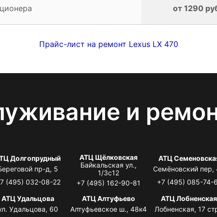
иционера
от 1290 ру
Прайс-лист на ремонт Lexus LX 470
луживание и ремо
АТЦ Щёлковская
ТЦ Долгопрудный
АТЦ Семеновска
Байкальская ул.,
Береговой пр-д, 5
Семёновский пер,
1/3с12
7 (495) 032-08-22
+7 (495) 085-74-
+7 (495) 162-90-81
АТЦ Удальцова
АТЦ Алтуфьево
АТЦ Лобненска
ул. Удальцова, 60
Алтуфьевское ш., 48к4
Лобненская, 17 стр