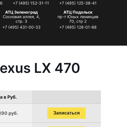
06
+7 (495) 152-31-11
+7 (495) 125-38-41
АТЦ Зеленоград
АТЦ Подольск
Сосновая аллея, 4,
пр-т Юных ленинцев
стр. 3
70, стр 2
+7 (495) 431-00-33
+7 (495) 128-01-88
exus LX 470
а в Руб.
190 руб.
Записаться