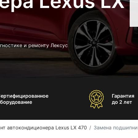
ера Lexus LX
гностике и ремонту Лексус
Сертифицированное
Гарантия
борудование
до 2 лет
нт автокондиционера Lexus LX 470
Замена подшипни