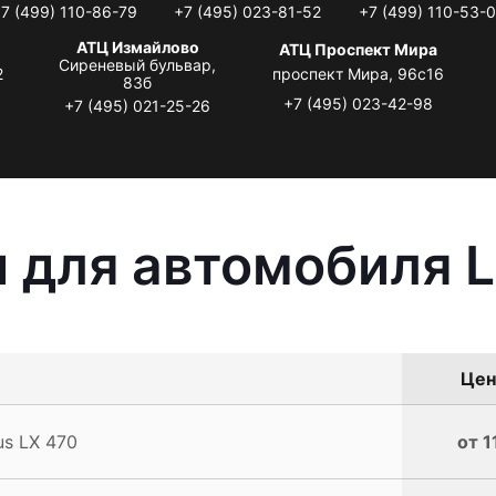
7 (499) 110-86-79
+7 (495) 023-81-52
+7 (499) 110-53-
АТЦ Измайлово
АТЦ Проспект Мира
Сиреневый бульвар,
2
проспект Мира, 96с16
83б
+7 (495) 023-42-98
+7 (495) 021-25-26
 для автомобиля L
Цен
s LX 470
от 1