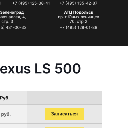
1
+7 (495) 125-38-41
+7 (495) 135-42-87
 Зеленоград
АТЦ Подольск
вая аллея, 4,
пр-т Юных ленинцев
стр. 3
70, стр 2
95) 431-00-33
+7 (495) 128-01-88
exus LS 500
 Руб.
 руб.
Записаться