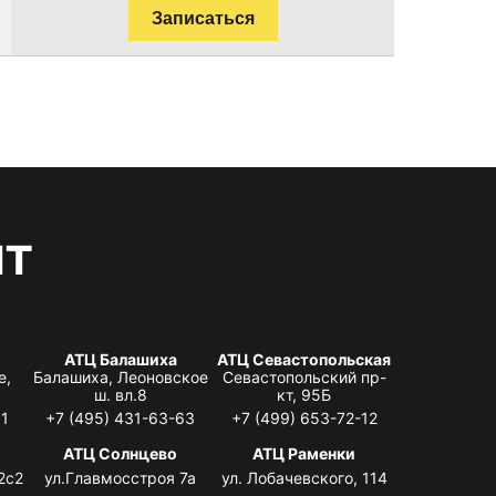
Записаться
нт
АТЦ Балашиха
АТЦ Севастопольская
е,
Балашиха, Леоновское
Севастопольский пр-
ш. вл.8
кт, 95Б
31
+7 (495) 431-63-63
+7 (499) 653-72-12
АТЦ Солнцево
АТЦ Раменки
2с2
ул.Главмосстроя 7а
ул. Лобачевского, 114