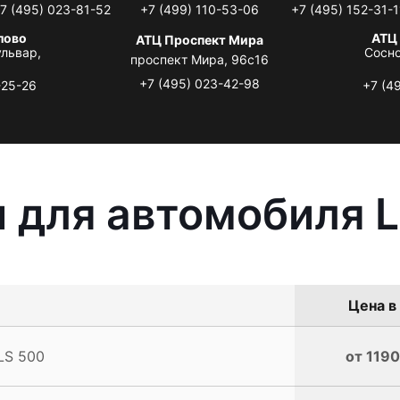
7 (495) 023-81-52
+7 (499) 110-53-06
+7 (495) 152-31-1
лово
АТЦ
АТЦ Проспект Мира
львар,
Сосно
проспект Мира, 96с16
+7 (495) 023-42-98
-25-26
+7 (4
 для автомобиля L
Цена в
LS 500
от 1190