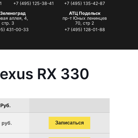
1
+7 (495) 125-38-41
+7 (495) 135-42-87
 Зеленоград
АТЦ Подольск
вая аллея, 4,
пр-т Юных ленинцев
стр. 3
70, стр 2
95) 431-00-33
+7 (495) 128-01-88
exus RX 330
 Руб.
 руб.
Записаться