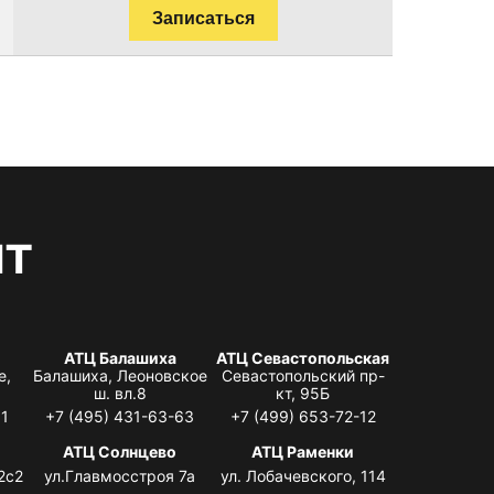
Записаться
нт
АТЦ Балашиха
АТЦ Севастопольская
е,
Балашиха, Леоновское
Севастопольский пр-
ш. вл.8
кт, 95Б
31
+7 (495) 431-63-63
+7 (499) 653-72-12
АТЦ Солнцево
АТЦ Раменки
2с2
ул.Главмосстроя 7а
ул. Лобачевского, 114