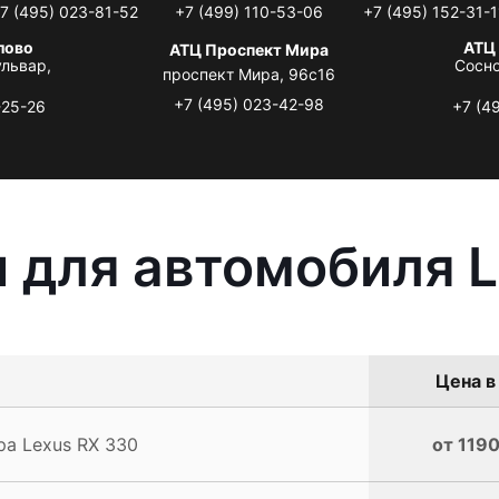
7 (495) 023-81-52
+7 (499) 110-53-06
+7 (495) 152-31-1
лово
АТЦ
АТЦ Проспект Мира
львар,
Сосно
проспект Мира, 96с16
+7 (495) 023-42-98
-25-26
+7 (4
 для автомобиля L
Цена в
а Lexus RX 330
от 1190