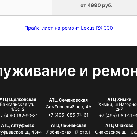
от 4990 руб.
Прайс-лист на ремонт Lexus RX 330
луживание и ремо
АТЦ Щёлковская
АТЦ Химки
АТЦ Семеновская
Байкальская ул.,
Химки, ш Нагорно
Семёновский пер, 4А
1/3с12
2к7
+7 (495) 085-74-61
7 (495) 162-90-81
+7 (495) 989-21-
АТЦ Алтуфьево
АТЦ Лобненская
АТЦ Очаково
туфьевское ш., 48к4
Лобненская, 17 стр.1
Очаковское ш., 10к