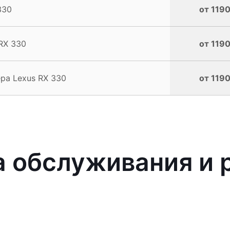
330
от 1190
RX 330
от 1190
ра Lexus RX 330
от 1190
 обслуживания и 