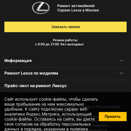
Ремонт автомобилей
Сервис Lexus в Москве
Заказать звонок
Режим работы:
с 9:00 до 21:00
без выходных
Информация
Ремонт Lexus по моделям
Прайс-лист на ремонт Лексус
Сайт использует cookie-файлы, чтобы сделать
ваше пребывание на нем максимально
© 2010-2026
Сервис Lexus в Москве – ремонт и обслуживание
удобным. К cайту подключен сервис веб-
автомобилей
аналитики Яндекс.Метрика, использующий
Принять
Использование товарного знака и логотипов бренда происходит
cookie-файлы
. Оставаясь на сайте, вы даете
исключительно в информационных целях не является нарушением и
свое
согласие на обработку персональных
не требует получения согласия правообладателя.
данных
в порядке, указанном в
политике
Защита данных и политика конфиденциальности.