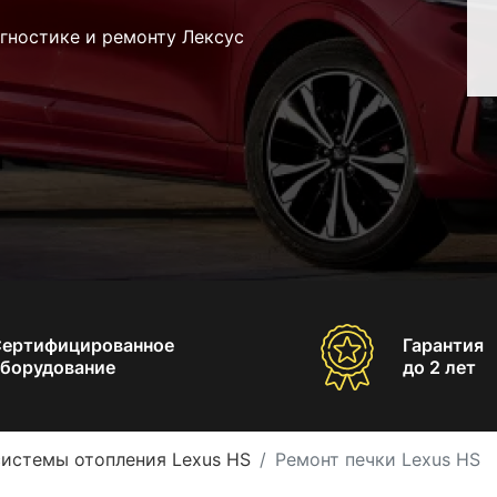
гностике и ремонту Лексус
Сертифицированное
Гарантия
борудование
до 2 лет
системы отопления Lexus HS
Ремонт печки Lexus HS