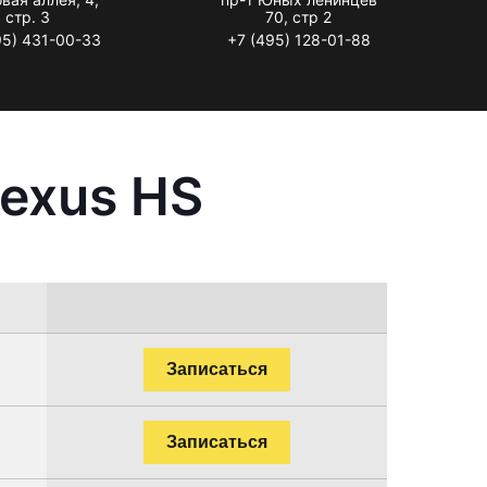
стр. 3
70, стр 2
95) 431-00-33
+7 (495) 128-01-88
exus HS
Записаться
Записаться