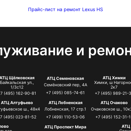
Прайс-лист на ремонт Lexus HS
луживание и ремо
АТЦ Щёлковская
АТЦ Химки
АТЦ Семеновская
Байкальская ул.,
Химки, ш Нагорно
Семёновский пер, 4А
1/3с12
2к7
+7 (495) 085-74-61
7 (495) 162-90-81
+7 (495) 989-21-
АТЦ Алтуфьево
АТЦ Лобненская
АТЦ Очаково
туфьевское ш., 48к4
Лобненская, 17 стр.1
Очаковское ш., 10к
7 (495) 023-81-52
+7 (499) 110-53-06
+7 (495) 152-31-1
лово
АТЦ
АТЦ Проспект Мира
львар,
Сосно