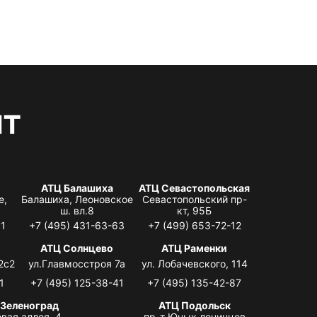
нт
АТЦ Балашиха
АТЦ Севастопольская
е,
Балашиха, Леоновское
Севастопольский пр-
ш. вл.8
кт, 95Б
31
+7 (495) 431-63-63
+7 (499) 653-72-12
АТЦ Солнцево
АТЦ Раменки
2с2
ул.Главмосстроя 7а
ул. Лобачевского, 114
1
+7 (495) 125-38-41
+7 (495) 135-42-87
 Зеленоград
АТЦ Подольск
вая аллея, 4,
пр-т Юных ленинцев