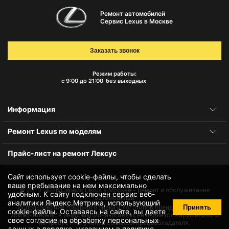
Ремонт автомобилей
Сервис Lexus в Москве
Заказать звонок
Режим работы:
с 9:00 до 21:00
без выходных
Информация
Ремонт Lexus по моделям
Прайс-лист на ремонт Лексус
Сайт использует cookie-файлы, чтобы сделать
ваше пребывание на нем максимально
© 2010-2026
Сервис Lexus в Москве – ремонт и обслуживание
удобным. К cайту подключен сервис веб-
автомобилей
аналитики Яндекс.Метрика, использующий
Принять
Использование товарного знака и логотипов бренда происходит
cookie-файлы
. Оставаясь на сайте, вы даете
исключительно в информационных целях не является нарушением и
свое
согласие на обработку персональных
не требует получения согласия правообладателя.
данных
в порядке, указанном в
политике