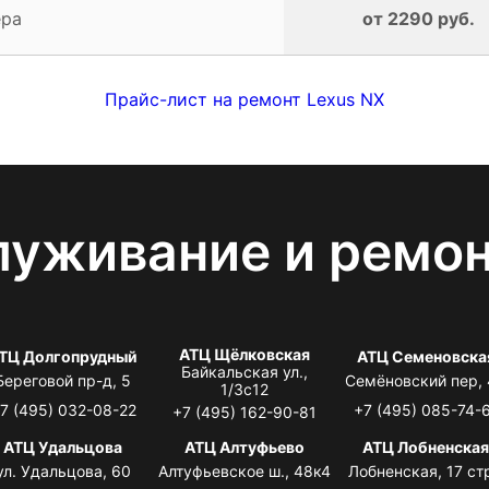
ера
от 2290 руб.
Прайс-лист на ремонт Lexus NX
луживание и ремо
АТЦ Щёлковская
ТЦ Долгопрудный
АТЦ Семеновска
Байкальская ул.,
Береговой пр-д, 5
Семёновский пер,
1/3с12
7 (495) 032-08-22
+7 (495) 085-74-
+7 (495) 162-90-81
АТЦ Удальцова
АТЦ Алтуфьево
АТЦ Лобненска
ул. Удальцова, 60
Алтуфьевское ш., 48к4
Лобненская, 17 стр