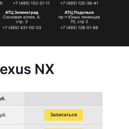
06
+7 (495) 152-31-11
+7 (495) 125-38-41
АТЦ Зеленоград
АТЦ Подольск
Сосновая аллея, 4,
пр-т Юных ленинцев
стр. 3
70, стр 2
+7 (495) 431-00-33
+7 (495) 128-01-88
Lexus NX
уб.
уб.
Записаться