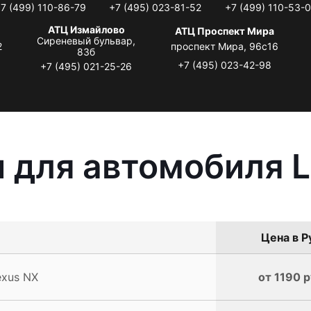
7 (499) 110-86-79
+7 (495) 023-81-52
+7 (499) 110-53-
АТЦ Измайлово
АТЦ Проспект Мира
Сиреневый бульвар,
2
проспект Мира, 96с16
83б
+7 (495) 023-42-98
+7 (495) 021-25-26
 для автомобиля 
Цена в Р
exus NX
от 1190 р