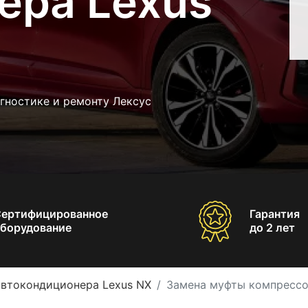
ера Lexus
гностике и ремонту Лексус
Сертифицированное
Гарантия
борудование
до 2 лет
автокондиционера Lexus NX
Замена муфты компрессо