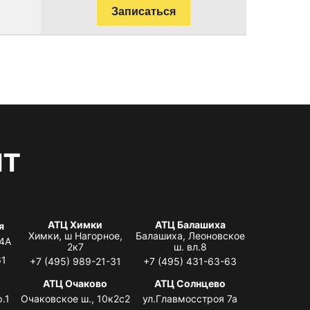
Записаться
нт
АТЦ Химки
АТЦ Балашиха
я
Химки, ш Нагорное,
Балашиха, Леоновское
 4А
2к7
ш. вл.8
61
+7 (495) 989-21-31
+7 (495) 431-63-63
я
АТЦ Очаково
АТЦ Солнцево
.1
Очаковское ш., 10к2с2
ул.Главмосстроя 7а