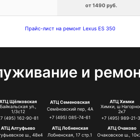
от 1490 руб.
Прайс-лист на ремонт Lexus ES 350
луживание и ремо
АТЦ Щёлковская
АТЦ Химки
АТЦ Семеновская
Байкальская ул.,
Химки, ш Нагорно
Семёновский пер, 4А
1/3с12
2к7
+7 (495) 085-74-61
7 (495) 162-90-81
+7 (495) 989-21-
АТЦ Алтуфьево
АТЦ Лобненская
АТЦ Очаково
туфьевское ш., 48к4
Лобненская, 17 стр.1
Очаковское ш., 10к