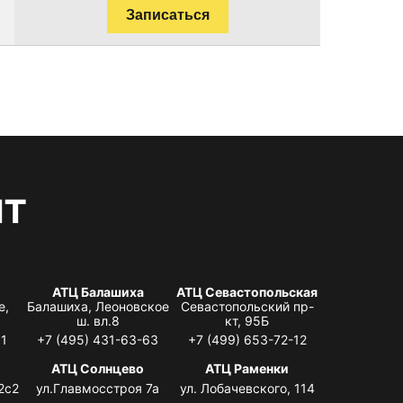
Записаться
нт
АТЦ Балашиха
АТЦ Севастопольская
е,
Балашиха, Леоновское
Севастопольский пр-
ш. вл.8
кт, 95Б
31
+7 (495) 431-63-63
+7 (499) 653-72-12
АТЦ Солнцево
АТЦ Раменки
2с2
ул.Главмосстроя 7а
ул. Лобачевского, 114