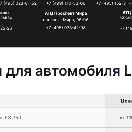
7 (495) 023-81-52
+7 (499) 110-53-06
+7 (495) 152-31-1
лово
АТЦ
АТЦ Проспект Мира
львар,
Сосно
проспект Мира, 96с16
+7 (495) 023-42-98
-25-26
+7 (4
 для автомобиля L
Цена
s ES 350
от 11