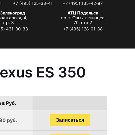
1
+7 (495) 125-38-41
+7 (495) 135-42-87
 Зеленоград
АТЦ Подольск
вая аллея, 4,
пр-т Юных ленинцев
стр. 3
70, стр 2
95) 431-00-33
+7 (495) 128-01-88
exus ES 350
 в Руб.
90 руб.
Записаться