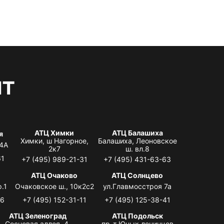
нт
АТЦ Химки
АТЦ Балашиха
я
Химки, ш Нагорное,
Балашиха, Леоновское
 4А
2к7
ш. вл.8
61
+7 (495) 989-21-31
+7 (495) 431-63-63
я
АТЦ Очаково
АТЦ Солнцево
.1
Очаковское ш., 10к2с2
ул.Главмосстроя 7а
06
+7 (495) 152-31-11
+7 (495) 125-38-41
АТЦ Зеленоград
АТЦ Подольск
Сосновая аллея, 4,
пр-т Юных ленинцев