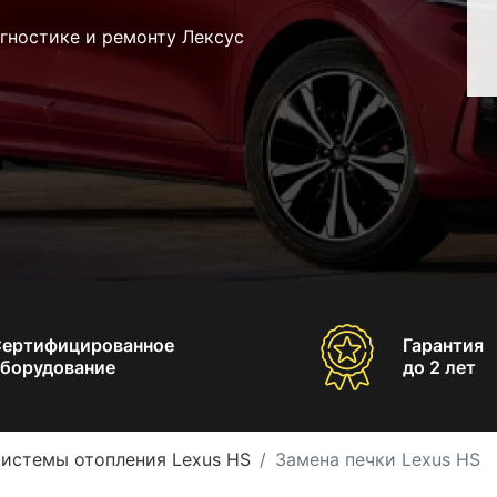
гностике и ремонту Лексус
Сертифицированное
Гарантия
борудование
до 2 лет
системы отопления Lexus HS
Замена печки Lexus HS