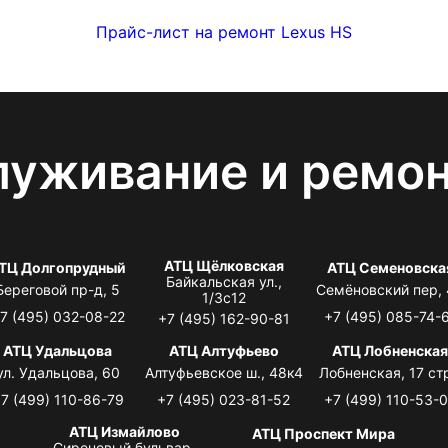
Прайс-лист на ремонт Lexus HS
луживание и ремо
АТЦ Щёлковская
ТЦ Долгопрудный
АТЦ Семеновска
Байкальская ул.,
Береговой пр-д, 5
Семёновский пер,
1/3с12
7 (495) 032-08-22
+7 (495) 085-74-
+7 (495) 162-90-81
АТЦ Удальцова
АТЦ Алтуфьево
АТЦ Лобненска
ул. Удальцова, 60
Алтуфьевское ш., 48к4
Лобненская, 17 стр
7 (499) 110-86-79
+7 (495) 023-81-52
+7 (499) 110-53-
АТЦ Измайлово
АТЦ Проспект Мира
Сиреневый бульвар,