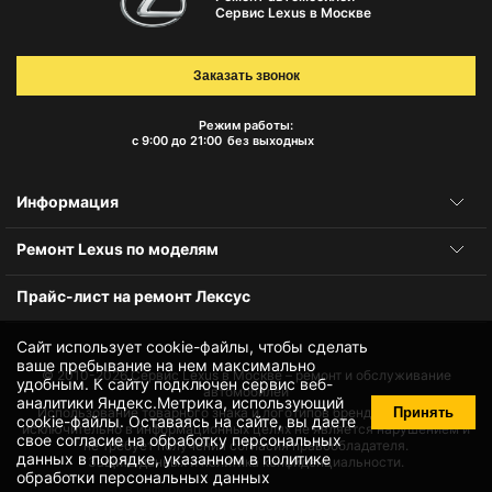
Сервис Lexus в Москве
Заказать звонок
Режим работы:
с 9:00 до 21:00
без выходных
Информация
Ремонт Lexus по моделям
Прайс-лист на ремонт Лексус
Сайт использует cookie-файлы, чтобы сделать
ваше пребывание на нем максимально
© 2010-2026
Сервис Lexus в Москве – ремонт и обслуживание
удобным. К cайту подключен сервис веб-
автомобилей
аналитики Яндекс.Метрика, использующий
Принять
Использование товарного знака и логотипов бренда происходит
cookie-файлы
. Оставаясь на сайте, вы даете
исключительно в информационных целях не является нарушением и
свое
согласие на обработку персональных
не требует получения согласия правообладателя.
данных
в порядке, указанном в
политике
Защита данных и политика конфиденциальности.
обработки персональных данных