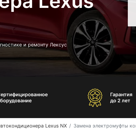
ера Lexus
гностике и ремонту Лексус
Сертифицированное
Гарантия
борудование
до 2 лет
автокондиционера Lexus NX
Замена электромуфты ко