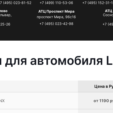
7 (495) 023-81-52
+7 (499) 110-53-06
+7 (495) 152-31-1
лово
АТЦ
АТЦ Проспект Мира
львар,
Сосно
проспект Мира, 96с16
+7 (495) 023-42-98
-25-26
+7 (4
 для автомобиля 
Цена в Р
NX
от 1190 р