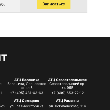
уб.
Записаться
нт
АТЦ Балашиха
АТЦ Севастопольская
е,
Балашиха, Леоновское
Севастопольский пр-
ш. вл.8
кт, 95Б
31
+7 (495) 431-63-63
+7 (499) 653-72-12
АТЦ Солнцево
АТЦ Раменки
2с2
ул.Главмосстроя 7а
ул. Лобачевского, 114