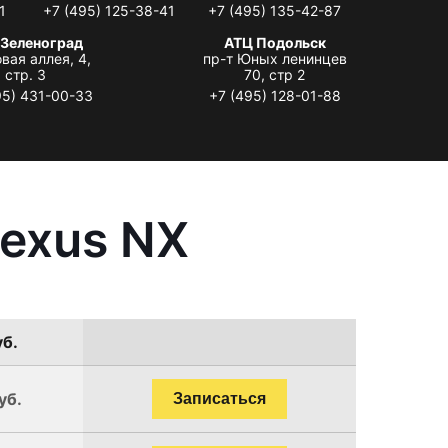
1
+7 (495) 125-38-41
+7 (495) 135-42-87
 Зеленоград
АТЦ Подольск
вая аллея, 4,
пр-т Юных ленинцев
стр. 3
70, стр 2
95) 431-00-33
+7 (495) 128-01-88
Lexus NX
уб.
уб.
Записаться