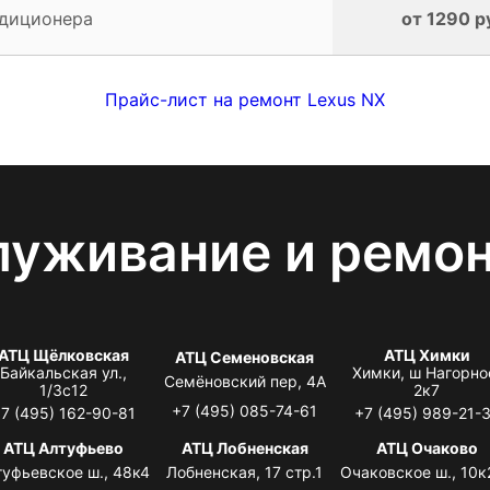
ндиционера
от 1290 р
Прайс-лист на ремонт Lexus NX
луживание и ремо
АТЦ Щёлковская
АТЦ Химки
АТЦ Семеновская
Байкальская ул.,
Химки, ш Нагорно
Семёновский пер, 4А
1/3с12
2к7
+7 (495) 085-74-61
7 (495) 162-90-81
+7 (495) 989-21-
АТЦ Алтуфьево
АТЦ Лобненская
АТЦ Очаково
туфьевское ш., 48к4
Лобненская, 17 стр.1
Очаковское ш., 10к