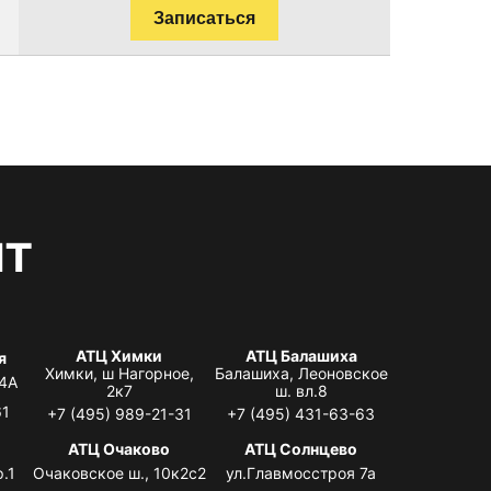
Записаться
нт
АТЦ Химки
АТЦ Балашиха
я
Химки, ш Нагорное,
Балашиха, Леоновское
 4А
2к7
ш. вл.8
61
+7 (495) 989-21-31
+7 (495) 431-63-63
я
АТЦ Очаково
АТЦ Солнцево
.1
Очаковское ш., 10к2с2
ул.Главмосстроя 7а