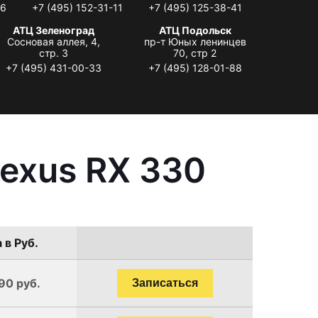
06
+7 (495) 152-31-11
+7 (495) 125-38-41
АТЦ Зеленоград
АТЦ Подольск
Сосновая аллея, 4,
пр-т Юных ленинцев
стр. 3
70, стр 2
+7 (495) 431-00-33
+7 (495) 128-01-88
exus RX 330
 в Руб.
90 руб.
Записаться