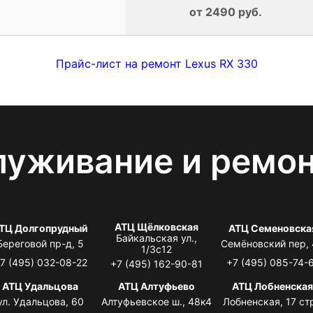
от 2490 руб.
Прайс-лист на ремонт Lexus RX 330
луживание и ремо
АТЦ Щёлковская
ТЦ Долгопрудный
АТЦ Семеновска
Байкальская ул.,
Береговой пр-д, 5
Семёновский пер,
1/3с12
7 (495) 032-08-22
+7 (495) 085-74-
+7 (495) 162-90-81
АТЦ Удальцова
АТЦ Алтуфьево
АТЦ Лобненска
ул. Удальцова, 60
Алтуфьевское ш., 48к4
Лобненская, 17 стр