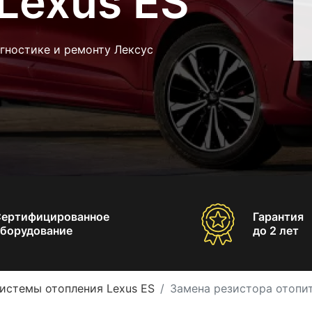
Lexus ES
гностике и ремонту Лексус
Сертифицированное
Гарантия
борудование
до 2 лет
истемы отопления Lexus ES
Замена резистора отопит