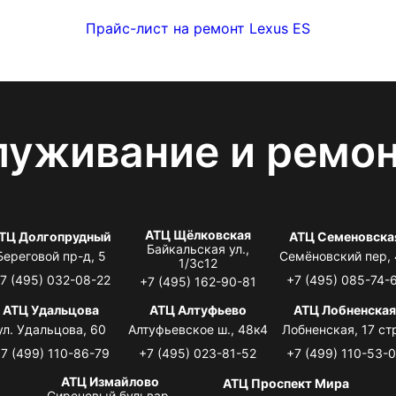
Прайс-лист на ремонт Lexus ES
луживание и ремо
АТЦ Щёлковская
ТЦ Долгопрудный
АТЦ Семеновска
Байкальская ул.,
Береговой пр-д, 5
Семёновский пер,
1/3с12
7 (495) 032-08-22
+7 (495) 085-74-
+7 (495) 162-90-81
АТЦ Удальцова
АТЦ Алтуфьево
АТЦ Лобненска
ул. Удальцова, 60
Алтуфьевское ш., 48к4
Лобненская, 17 стр
7 (499) 110-86-79
+7 (495) 023-81-52
+7 (499) 110-53-
АТЦ Измайлово
АТЦ Проспект Мира
Сиреневый бульвар,