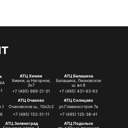
нт
АТЦ Химки
АТЦ Балашиха
я
Химки, ш Нагорное,
Балашиха, Леоновское
 4А
2к7
ш. вл.8
61
+7 (495) 989-21-31
+7 (495) 431-63-63
я
АТЦ Очаково
АТЦ Солнцево
.1
Очаковское ш., 10к2с2
ул.Главмосстроя 7а
06
+7 (495) 152-31-11
+7 (495) 125-38-41
АТЦ Зеленоград
АТЦ Подольск
Сосновая аллея, 4,
пр-т Юных ленинцев