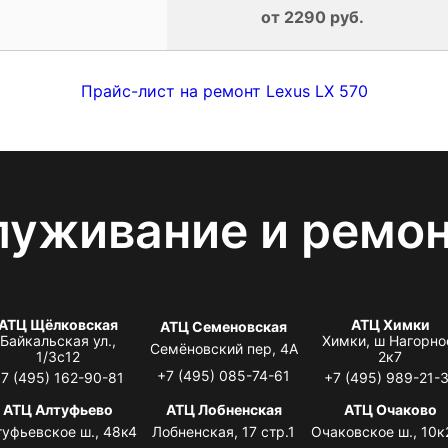
от 2290 руб.
Прайс-лист на ремонт Lexus LX 570
луживание и ремо
АТЦ Щёлковская
АТЦ Химки
АТЦ Семеновская
Байкальская ул.,
Химки, ш Нагорно
Семёновский пер, 4А
1/3с12
2к7
+7 (495) 085-74-61
7 (495) 162-90-81
+7 (495) 989-21-
АТЦ Алтуфьево
АТЦ Лобненская
АТЦ Очаково
туфьевское ш., 48к4
Лобненская, 17 стр.1
Очаковское ш., 10к