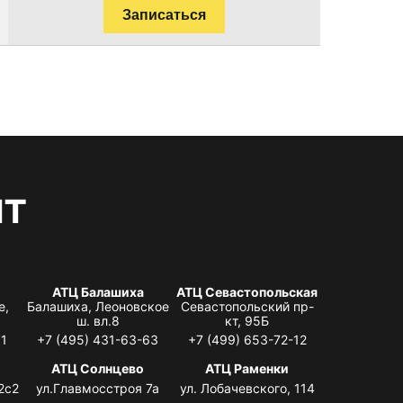
Записаться
нт
АТЦ Балашиха
АТЦ Севастопольская
е,
Балашиха, Леоновское
Севастопольский пр-
ш. вл.8
кт, 95Б
31
+7 (495) 431-63-63
+7 (499) 653-72-12
АТЦ Солнцево
АТЦ Раменки
2с2
ул.Главмосстроя 7а
ул. Лобачевского, 114