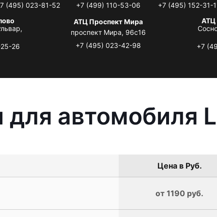
7 (495) 023-81-52
+7 (499) 110-53-06
+7 (495) 152-31-1
лово
АТЦ
АТЦ Проспект Мира
львар,
Сосно
проспект Мира, 96с16
+7 (495) 023-42-98
-25-26
+7 (4
 для автомобиля L
Цена в Руб.
от 1190 руб.