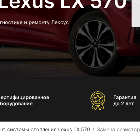
Lexus LX 570
гностике и ремонту Лексус
Сертифицированное
Гарантия
борудование
до 2 лет
нт системы отопления Lexus LX 570
Замена резистор