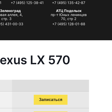
1
+7 (495) 125-38-41
+7 (495) 135-42-87
 Зеленоград
АТЦ Подольск
вая аллея, 4,
пр-т Юных ленинцев
стр. 3
70, стр 2
95) 431-00-33
+7 (495) 128-01-88
exus LX 570
Записаться